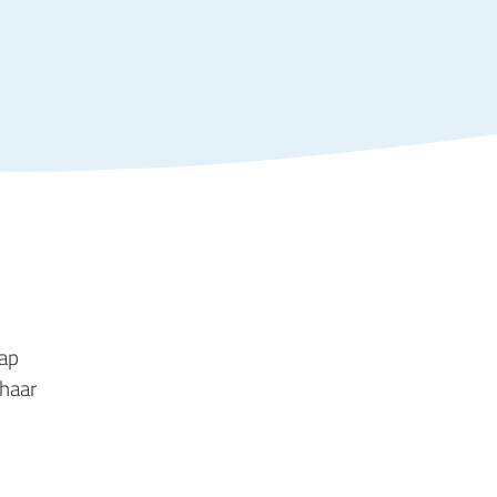
hap
 haar