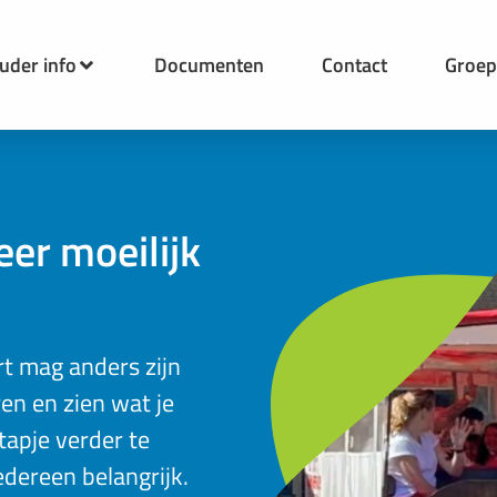
uder info
Documenten
Contact
Groe
eer moeilijk
ert mag anders zijn
ren en zien wat je
tapje verder te
edereen belangrijk.