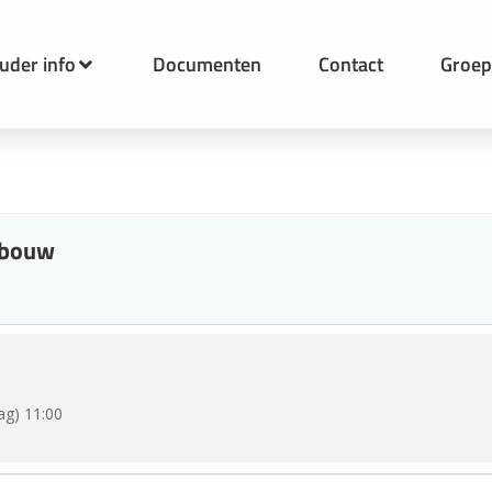
uder info
Documenten
Contact
Groe
nbouw
ag) 11:00