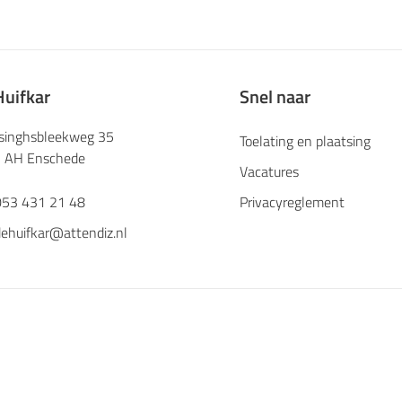
Huifkar
Snel naar
singhsbleekweg 35
Toelating en plaatsing
 AH Enschede
Vacatures
053 431 21 48
Privacyreglement
ehuifkar@attendiz.nl